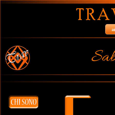
a
Sab